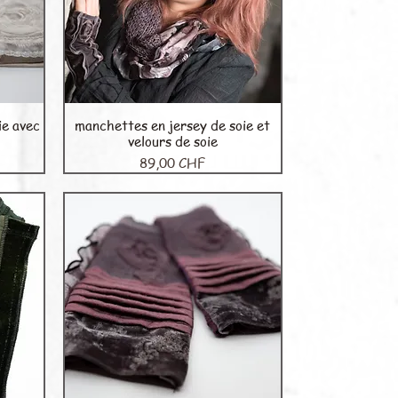
ie avec
manchettes en jersey de soie et
Aperçu rapide
velours de soie
Prix
89,00 CHF