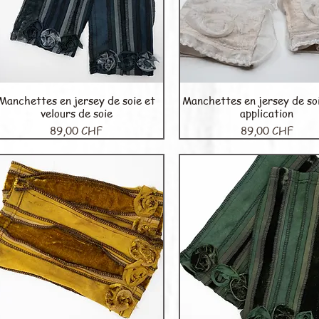
Manchettes en jersey de soie et
Manchettes en jersey de so
Aperçu rapide
Aperçu rapide
velours de soie
application
Prix
Prix
89,00 CHF
89,00 CHF