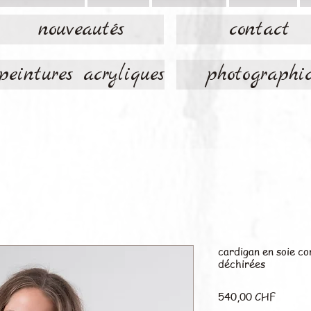
nouveautés
contact
peintures acryliques
photographi
cardigan en soie c
déchirées
Prix
540,00 CHF