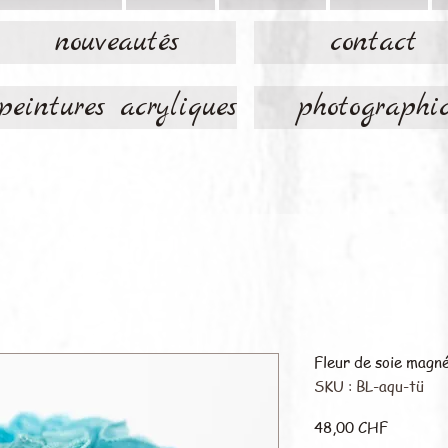
nouveautés
contact
peintures acryliques
photographi
Fleur de soie magn
SKU : BL-aqu-tü
Prix
48,00 CHF