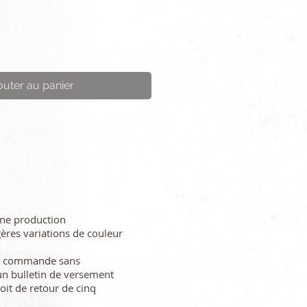
outer au panier
une production
gères variations de couleur
re commande sans
n bulletin de versement
oit de retour de cinq