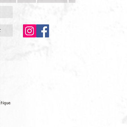
c
étique