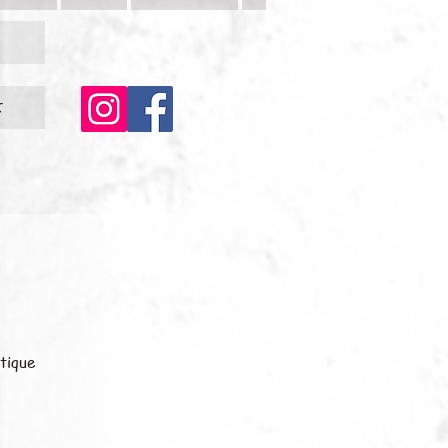
c
tique