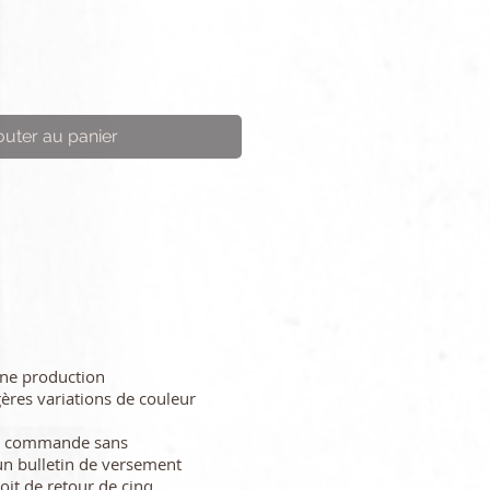
outer au panier
une production
gères variations de couleur
re commande sans
n bulletin de versement
oit de retour de cinq