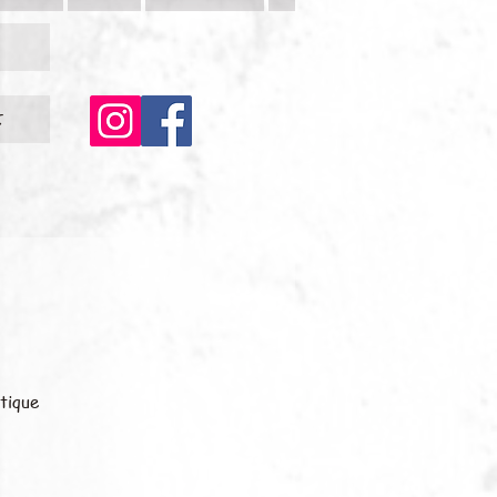
c
tique