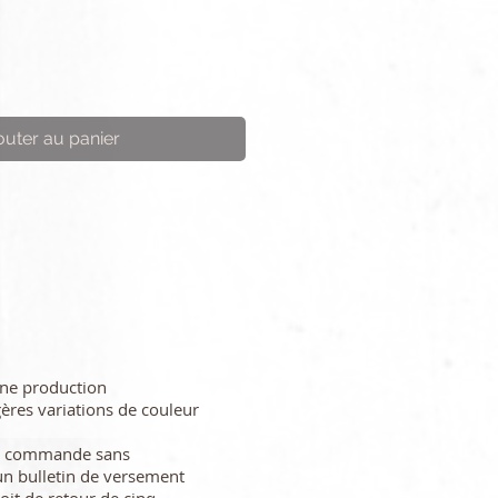
outer au panier
une production
gères variations de couleur
re commande sans
n bulletin de versement