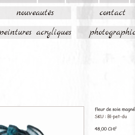
nouveautés
contact
peintures acryliques
photographi
fleur de soie magné
SKU : Bl-pet-du
Prix
48,00 CHF