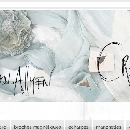
lard
broches magnétiques
écharpes
manchettes