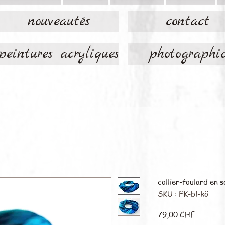
nouveautés
contact
peintures acryliques
photographi
collier-foulard en 
SKU : FK-bl-kö
Prix
79,00 CHF