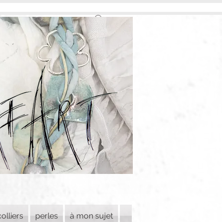
colliers
perles
à mon sujet