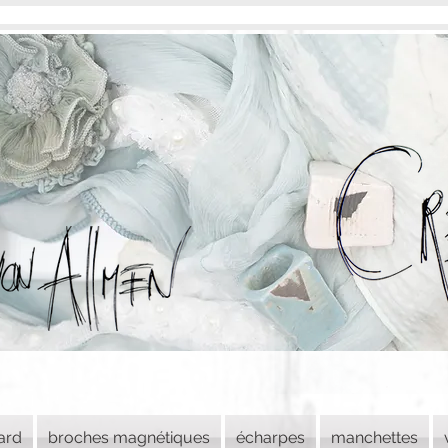
lard
broches magnétiques
écharpes
manchettes