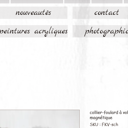
nouveautés
contact
peintures acryliques
photographi
collier-foulard à vo
magnétique
SKU : FKV-sch