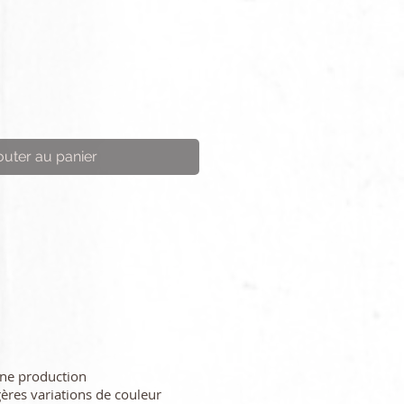
outer au panier
une production
gères variations de couleur