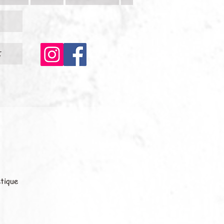
c
étique