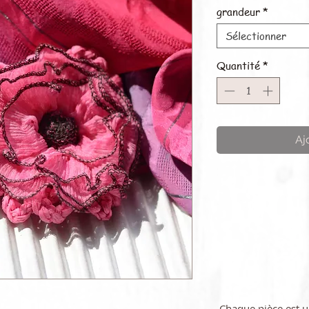
grandeur
*
Sélectionner
Quantité
*
Aj
Chaque pièce est 