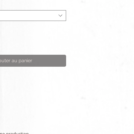
outer au panier
une production