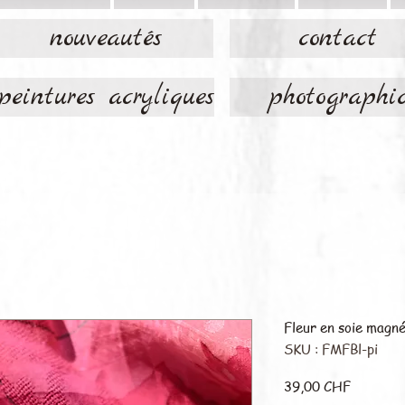
nouveautés
contact
peintures acryliques
photographi
Fleur en soie magn
SKU : FMFBl-pi
Prix
39,00 CHF