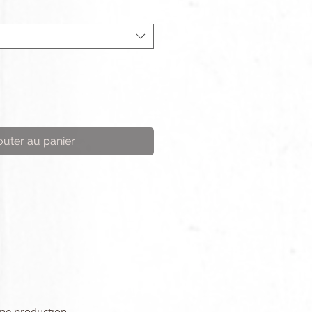
outer au panier
une production