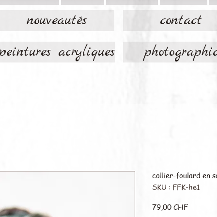
nouveautés
contact
peintures acryliques
photographi
collier-foulard en s
SKU : FFK-he1
Prix
79,00 CHF