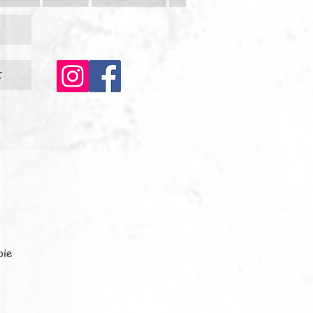
c
oie