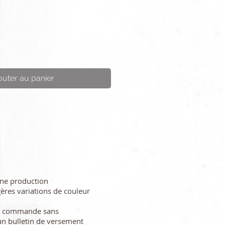
outer au panier
une production
gères variations de couleur
re commande sans
n bulletin de versement