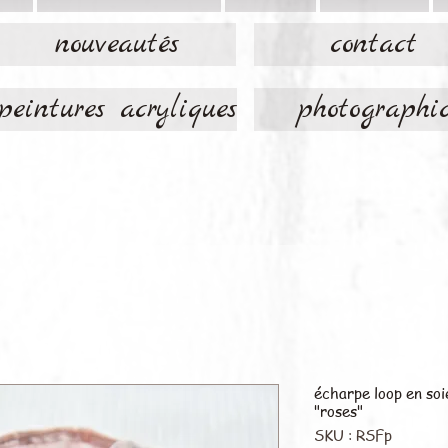
nouveautés
contact
peintures acryliques
photographi
écharpe loop en soi
"roses"
SKU : RSFp