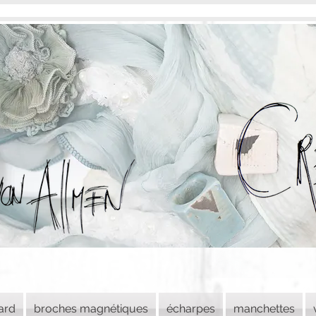
lard
broches magnétiques
écharpes
manchettes