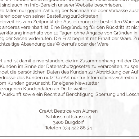
sind auch im Info-Bereich unserer Website beschrieben.
Einzelfällen nur gegen Zahlung per Nachnahme oder Vorkasse ausz
eren oder von seiner Bestellung zurücktreten.
derzeit bis zum Zeitpunkt der Auslieferung der bestellten Ware 
s anderes vereinbart ist. Eine Begründung für den Rücktritt ist nich
erklärung innerhalb von 10 Tagen ohne Angabe von Gründen in Tex
 der Sache widerrufen. Die Frist beginnt mit Erhalt der Ware. Z
echtzeitige Absendung des Widerrufs oder der Ware.
t und ist damit einverstanden, die im Zusammenhang mit der G
Kunden im Sinne der Datenschutzgesetze zu verarbeiten, zu spe
ndet die persönlichen Daten des Kunden zur Abwicklung der Auf
Adresse des Kunden nutzt CreArt nur für Informations-Schreiben
vom Kunden gewünscht, für eigene Newsletter.
bezogenen Kundendaten an Dritte weiter.
f Auskunft sowie ein Recht auf Berichtigung, Sperrung und Lösc
CreArt Beatrice von Allmen
Schlossmattstrasse 4
3400 Burgdorf
Telefon 034 422 86 34