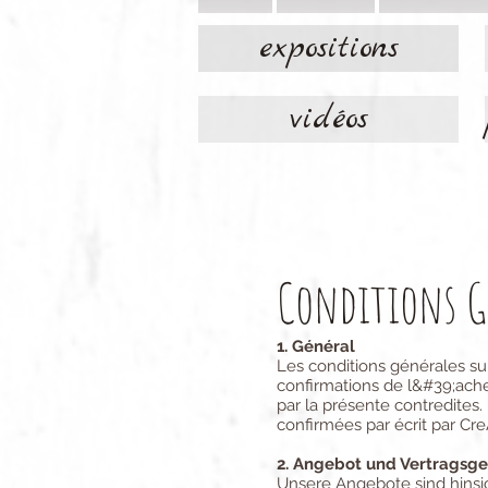
expositions
vidéos
Conditions G
1. Général
Les conditions générales sui
confirmations de l&#39;ache
par la présente contredites.
confirmées par écrit par Cre
2. Angebot und Vertragsg
Unsere Angebote sind hinsi