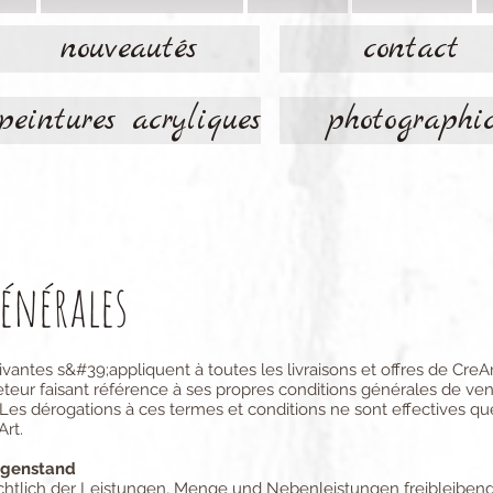
nouveautés
contact
peintures acryliques
photographi
énérales
vantes s&#39;appliquent à toutes les livraisons et offres de CreAr
teur faisant référence à ses propres conditions générales de ve
 Les dérogations à ces termes et conditions ne sont effectives que
Art.
egenstand
chtlich der Leistungen, Menge und Nebenleistungen freibleibend.