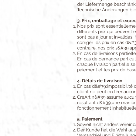
der Liefermenge beschränkt 
Technische Änderungen blei
3. Prix, emballage et expédi
Nos prix sont essentielleme
différents prix qui peuvent 
sont pas à jour et invalides
corriger les prix en cas d&
contraire, nos prix s&#39;ap
En cas de livraisons partiell
En cas de demande particuliè
chaque livraison partielle 
paiement et les prix de bas
4. Délais de livraison
En cas d&#39;impossibilité do
client ne peut en tirer aucu
CreArt n&#39;assume aucune
résultant d&#39;une manipul
fonctionnement inhabituelle
5. Paiement
Soweit nicht anders vereinb
Der Kunde hat die Wahl aus
Versandziel und Einstellu