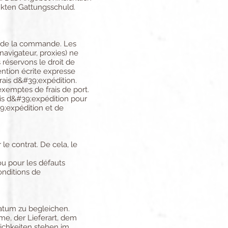
nkten Gattungsschuld.
nt de la commande. Les
navigateur, proxies) ne
 réservons le droit de
ention écrite expresse
frais d&#39;expédition.
 exemptes de frais de port.
ais d&#39;expédition pour
9;expédition et de
le contrat. De cela, le
u pour les défauts
onditions de
datum zu begleichen.
e, der Lieferart, dem
ichkeiten stehen im