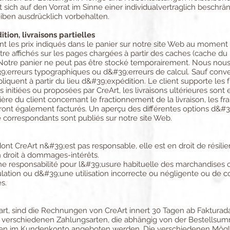
sich auf den Vorrat im Sinne einer individualvertraglich beschrä
ben ausdrücklich vorbehalten.
tion, livraisons partielles
nt les prix indiqués dans le panier sur notre site Web au mome
être affichés sur les pages chargées à partir des caches (cache du 
. Notre panier ne peut pas être stocké temporairement. Nous nous
#39;erreurs typographiques ou d&#39;erreurs de calcul. Sauf conv
pliquent à partir du lieu d&#39;expédition. Le client supporte les 
es initiées ou proposées par CreArt, les livraisons ultérieures sont
re du client concernant le fractionnement de la livraison, les fr
seront également facturés. Un aperçu des différentes options d&#3
e correspondants sont publiés sur notre site Web.
nt CreArt n&#39;est pas responsable, elle est en droit de résilier 
n droit à dommages-intérêts.
 responsabilité pour l&#39;usure habituelle des marchandises o
ation ou d&#39;une utilisation incorrecte ou négligente ou de c
s.
art, sind die Rechnungen von CreArt innert 30 Tagen ab Faktura
 verschiedenen Zahlungsarten, die abhängig von der Bestellsumm
ngen im Kundenkonto angeboten werden. Die verschiedenen Mögl