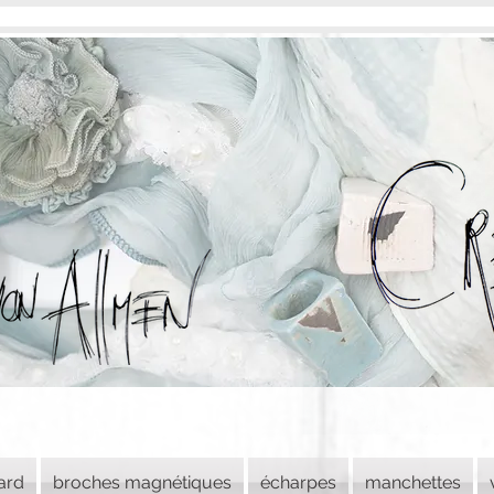
lard
broches magnétiques
écharpes
manchettes