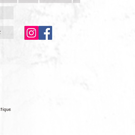
c
étique