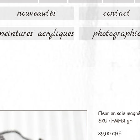
nouveautés
contact
peintures acryliques
photographi
Fleur en soie magn
SKU : FMFBl-gr
Prix
39,00 CHF